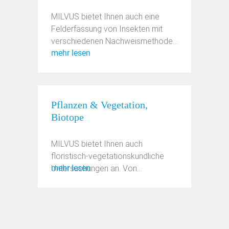
MILVUS bietet Ihnen auch eine
Felderfassung von Insekten mit
verschiedenen Nachweismethoden
mehr lesen
an. ...
Pflanzen & Vegetation,
Biotope
MILVUS bietet Ihnen auch
floristisch-vegetationskundliche
mehr lesen
Untersuchungen an. Von
großflächigen ...