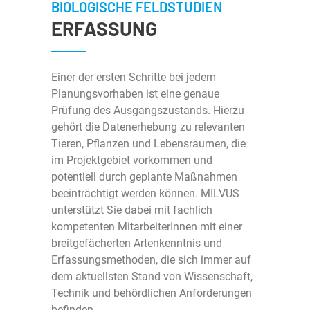
BIOLOGISCHE FELDSTUDIEN
Über Uns
ERFASSUNG
Über Milvus
Kontakt
Einer der ersten Schritte bei jedem
Aktuelles
Impressum
Planungsvorhaben ist eine genaue
Prüfung des Ausgangszustands. Hierzu
gehört die Datenerhebung zu relevanten
Karriere
Datenschutz
Tieren, Pflanzen und Lebensräumen, die
im Projektgebiet vorkommen und
©2026 Milvus GmbH
potentiell durch geplante Maßnahmen
beeinträchtigt werden können. MILVUS
unterstützt Sie dabei mit fachlich
kompetenten MitarbeiterInnen mit einer
breitgefächerten Artenkenntnis und
Erfassungsmethoden, die sich immer auf
dem aktuellsten Stand von Wissenschaft,
Technik und behördlichen Anforderungen
befinden.