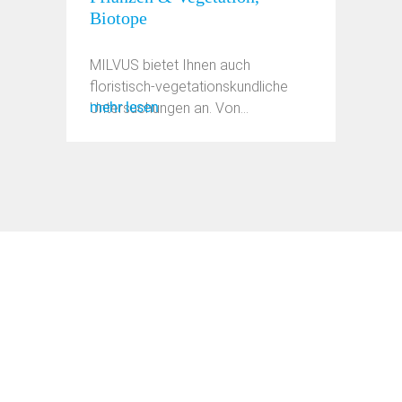
Biotope
MILVUS bietet Ihnen auch
floristisch-vegetationskundliche
mehr lesen
Untersuchungen an. Von
großflächigen ...