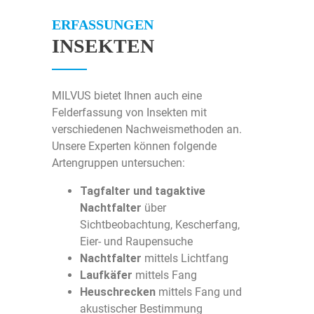
Über Uns
ERFASSUNGEN
INSEKTEN
Über Milvus
Kontakt
Aktuelles
Impressum
MILVUS bietet Ihnen auch eine
Felderfassung von Insekten mit
verschiedenen Nachweismethoden an.
Karriere
Datenschutz
Unsere Experten können folgende
Artengruppen untersuchen:
©2026 Milvus GmbH
Tagfalter und tagaktive
Nachtfalter
über
Sichtbeobachtung, Kescherfang,
Eier- und Raupensuche
Nachtfalter
mittels Lichtfang
Laufkäfer
mittels Fang
Heuschrecken
mittels Fang und
akustischer Bestimmung