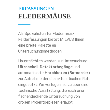
Über Uns
ERFASSUNGEN
FLEDERMÄUSE
Über Milvus
Kontakt
Aktuelles
Impressum
Als Spezialisten für Fledermaus-
Felderfassungen bietet MILVUS Ihnen
eine breite Palette an
Karriere
Datenschutz
Untersuchungsmethoden.
Hauptsächlich werden zur Untersuchung
©2026 Milvus GmbH
Ultraschall-Detektorbegänge
und
automatisierte
Horchboxen (Batcorder)
zur Aufnahme der charakteristischen Rufe
eingesetzt. Wir verfügen hierzu über eine
technische Ausstattung, die auch eine
flächendeckende Untersuchung von
großen Projektgebieten erlaubt.