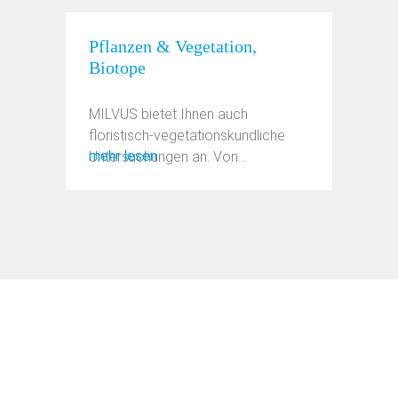
Pflanzen & Vegetation,
Biotope
MILVUS bietet Ihnen auch
floristisch-vegetationskundliche
mehr lesen
Untersuchungen an. Von
großflächigen ...