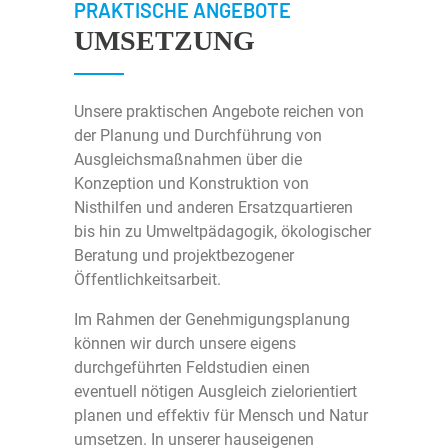
PRAKTISCHE ANGEBOTE
Über Uns
UMSETZUNG
Über Milvus
Kontakt
Unsere praktischen Angebote reichen von
Aktuelles
Impressum
der Planung und Durchführung von
Ausgleichsmaßnahmen über die
Konzeption und Konstruktion von
Karriere
Datenschutz
Nisthilfen und anderen Ersatzquartieren
bis hin zu Umweltpädagogik, ökologischer
©2026 Milvus GmbH
Beratung und projektbezogener
Öffentlichkeitsarbeit.
Im Rahmen der Genehmigungsplanung
können wir durch unsere eigens
durchgeführten Feldstudien einen
eventuell nötigen Ausgleich zielorientiert
planen und effektiv für Mensch und Natur
umsetzen. In unserer hauseigenen