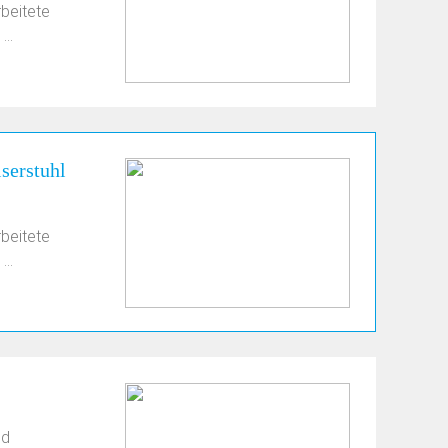
beitete
..
serstuhl
beitete
..
nd