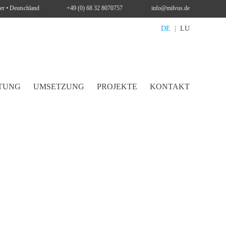
er • Deutschland
+49 (0) 68 32 8070757
info@milvus.de
DE
|
LU
TUNG
UMSETZUNG
PROJEKTE
KONTAKT
N