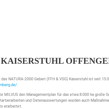
STUHL
ELEGT
KAISERSTUHL OFFENGE
as NATURA-2000 Gebiet (FFH & VSG) Kaiserstuhl ist seit 15.01
mberg.de/
.
llte MILVUS den Managementplan für das etwa 8.000 ha große Ge
artierarbeiten und Datenauswertungen wurden auch Maßnahmen z
s erarbeitet.