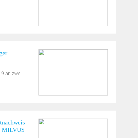
ger
19 an zwei
stnachweis
ch MILVUS