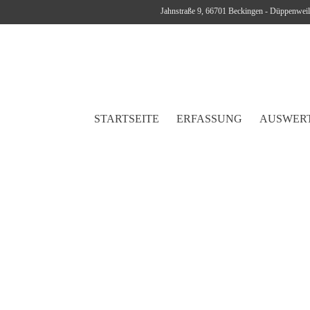
Jahnstraße 9, 66701 Beckingen - Düppenweil
STARTSEITE
ERFASSUNG
AUSWER
MENTPLA