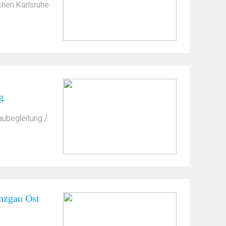
chen Karlsruhe
g
aubegleitung /
nzgau Ost