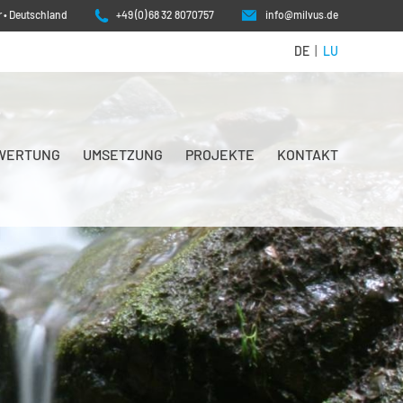
 • Deutschland
+49 (0) 68 32 8070757
info@milvus.de
DE
|
LU
WERTUNG
UMSETZUNG
PROJEKTE
KONTAKT